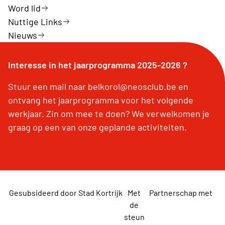
Word lid
Nuttige Links
Nieuws
Interesse in het jaarprogramma 2025-2026 ?
Stuur een mail naar belkorol@neosclub.be en
ontvang het jaarprogramma voor het volgende
werkjaar. Zin om mee te doen? We verwelkomen je
graag op een van onze geplande activiteiten.
Gesubsideerd door Stad Kortrijk
Met
Partnerschap met
de
steun