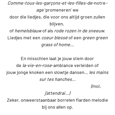
Comme-tous-les-garçons-et-les-filles-de-
notre
-
age
‘promeneren’ we
door die liedjes, die voor ons altijd groen zullen
blijven,
of
hemelsblauw
of als
rode rozen in de sneeuw.
Liedjes met een
coeur blessé
of een
green green
grass of home…
En misschien laat je jouw stem door
de
la-vie-en-rose
-ambiance verleiden of
jouw jonge knoken een slowtje dansen…
les mains
sur tes hanches…
(
moi,
j’attendrai…)
Zeker, onweerstaanbaar borrelen
flarden melodie
bij ons allen op.