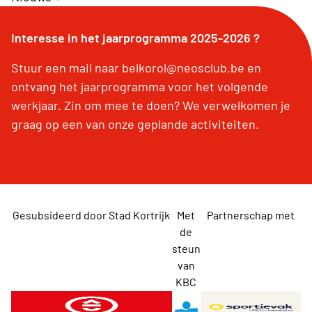
Interesse in het jaarprogramma 2025-2026 ?
Stuur een mail naar belkorol@neosclub.be en
ontvang het jaarprogramma voor het volgende
werkjaar. Zin om mee te doen? We verwelkomen je
graag op een van onze geplande activiteiten.
Gesubsideerd door Stad Kortrijk
Met
Partnerschap met
de
steun
van
KBC