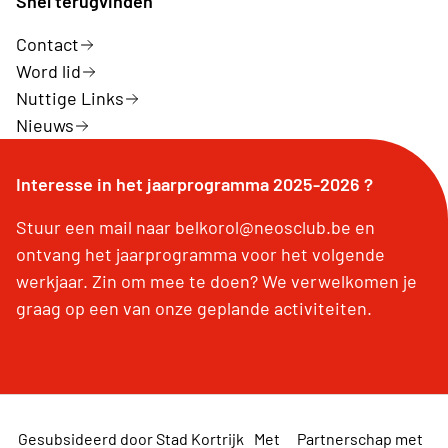
Snel terugvinden
Contact
Word lid
Nuttige Links
Nieuws
Interesse in het jaarprogramma 2025-2026 ?
Stuur een mail naar belkorol@neosclub.be en
ontvang het jaarprogramma voor het volgende
werkjaar. Zin om mee te doen? We verwelkomen je
graag op een van onze geplande activiteiten.
Gesubsideerd door Stad Kortrijk
Met
Partnerschap met