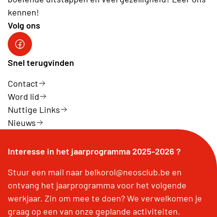
kennen!
Volg ons
Snel terugvinden
Contact
Word lid
Nuttige Links
Nieuws
Interesse in het jaarprogramma 2025-2026 ?
Stuur een mail naar belkorol@neosclub.be en
ontvang het jaarprogramma voor het volgende
werkjaar. Zin om mee te doen? We verwelkomen je
graag op een van onze geplande activiteiten.