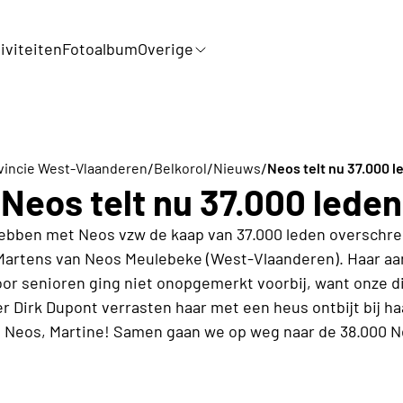
iviteiten
Fotoalbum
Overige
/
/
/
vincie West-Vlaanderen
Belkorol
Nieuws
Neos telt nu 37.000 l
Neos telt nu 37.000 leden
ebben met Neos vzw de kaap van 37.000 leden overschre
 Martens van Neos Meulebeke (West-Vlaanderen). Haar aan
r senioren ging niet onopgemerkt voorbij, want onze d
r Dirk Dupont verrasten haar met een heus ontbijt bij h
j Neos, Martine! Samen gaan we op weg naar de 38.000 N