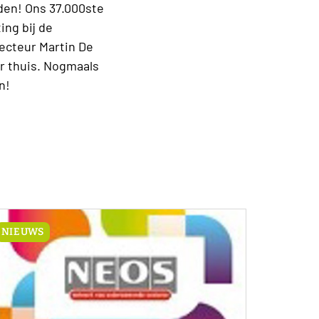
den! Ons 37.000ste
ing bij de
ecteur Martin De
ar thuis. Nogmaals
n!
NIEUWS