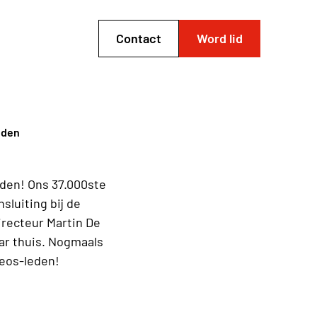
Contact
Word lid
eden
den! Ons 37.000ste
sluiting bij de
irecteur Martin De
aar thuis. Nogmaals
eos-leden!