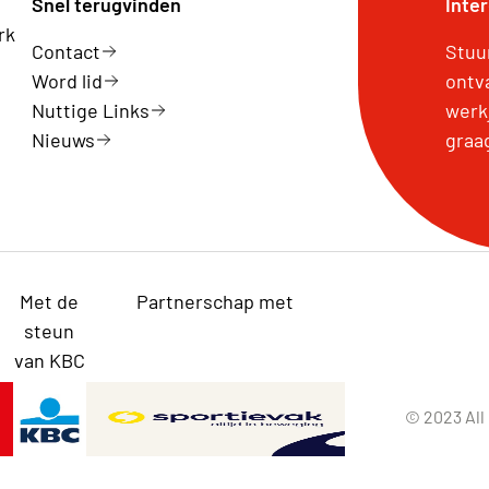
Snel terugvinden
Inte
rk
Contact
Stuu
Word lid
ontv
Nuttige Links
werk
Nieuws
graa
Met de
Partnerschap met
steun
van KBC
© 2023 All