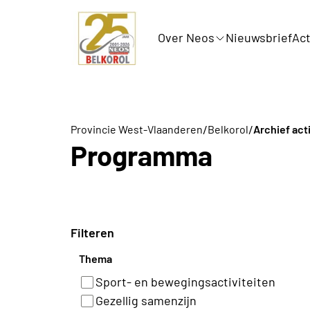
Over Neos
Nieuwsbrief
Act
/
/
Provincie West-Vlaanderen
Belkorol
Archief act
Programma
Filteren
Thema
Sport- en bewegingsactiviteiten
Gezellig samenzijn