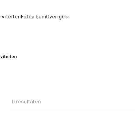
iviteiten
Fotoalbum
Overige
iviteiten
0 resultaten