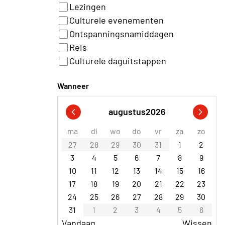
Lezingen
Culturele evenementen
Ontspanningsnamiddagen
Reis
Culturele daguitstappen
Wanneer
augustus
2026
ma
di
wo
do
vr
za
zo
27
28
29
30
31
1
2
3
4
5
6
7
8
9
10
11
12
13
14
15
16
17
18
19
20
21
22
23
24
25
26
27
28
29
30
31
1
2
3
4
5
6
Vandaag
Wissen