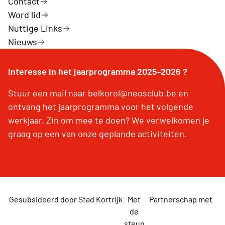
Contact
Word lid
Nuttige Links
Nieuws
Interesse in het jaarprogramma 2025-2026 ?
Stuur een mail naar belkorol@neosclub.be en
ontvang het jaarprogramma voor het volgende
werkjaar. Zin om mee te doen? We verwelkomen je
graag op een van onze geplande activiteiten.
Gesubsideerd door Stad Kortrijk
Met
Partnerschap met
de
steun