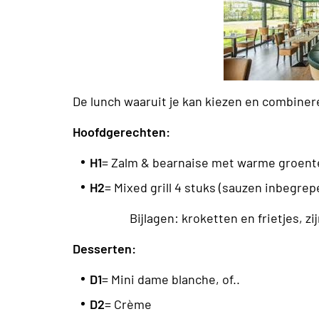
De lunch waaruit je kan kiezen en combiner
Hoofdgerechten:
H1
= Zalm & bearnaise met warme groent
H2
= Mixed grill 4 stuks (sauzen inbegrep
Bijlagen: kroketten en frietjes, zi
Desserten:
D1
= Mini dame blanche, of..
D2
= Crème