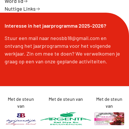
Word lid
Nuttige Links
Interesse in het jaarprogramma 2025-2026?
Stuur een mail naar neosbb18@gmail.com en
ontvang het jaarprogramma voor het volgende
werkjaar. Zin om mee te doen? We verwelkomen je
graag op een van onze geplande activiteiten.
Met de steun
Met de steun van
Met de steun
van
van