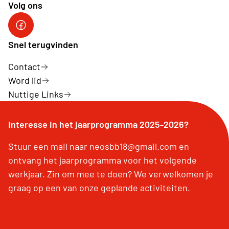
Volg ons
facebookgroep
Snel terugvinden
Contact
Word lid
Nuttige Links
Interesse in het jaarprogramma 2025-2026?
Stuur een mail naar neosbb18@gmail.com en
ontvang het jaarprogramma voor het volgende
werkjaar. Zin om mee te doen? We verwelkomen je
graag op een van onze geplande activiteiten.