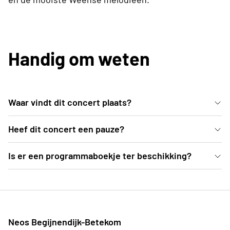
Handig om weten
Waar vindt dit concert plaats?
In de mooie blauwe zaal van deSingel kan je vanuit
Heef dit concert een pauze?
comfortabele zetels genieten van dit Weense
Ja, er is een pauze voorzien van een 25-tal minuten
Is er een programmaboekje ter beschikking?
concert.
Ter plekke deelt de organisatie programmaboekjes
uit, waarvoor een vrije bijdrage kan gegeven
worden.
Neos Begijnendijk-Betekom