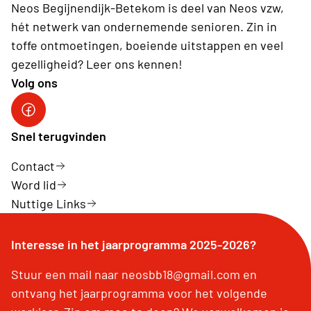
Neos Begijnendijk-Betekom is deel van Neos vzw,
hét netwerk van ondernemende senioren. Zin in
toffe ontmoetingen, boeiende uitstappen en veel
gezelligheid? Leer ons kennen!
Volg ons
facebookgroep
Snel terugvinden
Contact
Word lid
Nuttige Links
Interesse in het jaarprogramma 2025-2026?
Stuur een mail naar neosbb18@gmail.com en
ontvang het jaarprogramma voor het volgende