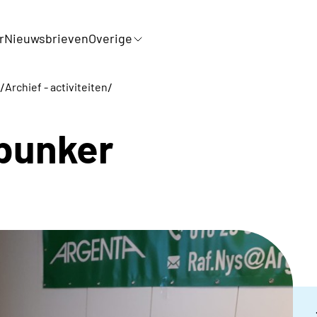
r
Nieuwsbrieven
Overige
/
/
Archief - activiteiten
 bunker