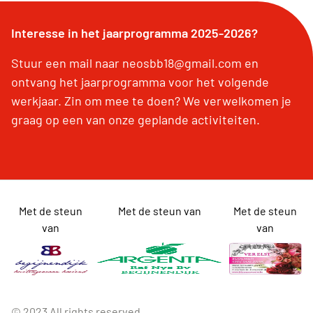
Interesse in het jaarprogramma 2025-2026?
Stuur een mail naar neosbb18@gmail.com en
ontvang het jaarprogramma voor het volgende
werkjaar. Zin om mee te doen? We verwelkomen je
graag op een van onze geplande activiteiten.
Met de steun
Met de steun van
Met de steun
van
van
© 2023 All rights reserved