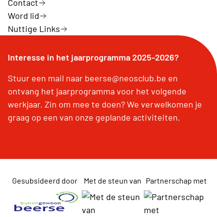
Contact
Word lid
Nuttige Links
Interesse in het jaarprogramma 2025-2026?
Stuur een mail naar beerse@neosclub.be en
ontvang het jaarprogramma voor het volgende
werkjaar. Zin om mee te doen? We verwelkomen je
graag op een van onze geplande activiteiten.
Gesubsideerd door
Met de steun van
Partnerschap met