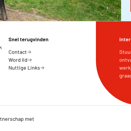
Snel terugvinden
Inte
k
Contact
Stuu
Word lid
ontv
Nuttige Links
werk
graa
tnerschap met