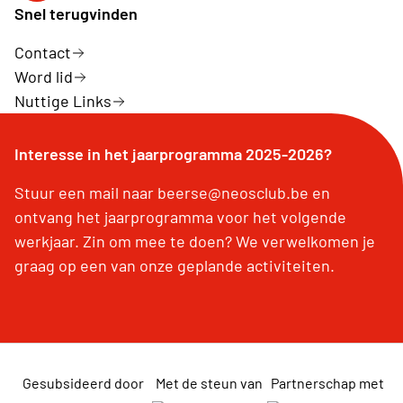
Snel terugvinden
Contact
Word lid
Nuttige Links
Interesse in het jaarprogramma 2025-2026?
Stuur een mail naar beerse@neosclub.be en
ontvang het jaarprogramma voor het volgende
werkjaar. Zin om mee te doen? We verwelkomen je
graag op een van onze geplande activiteiten.
Gesubsideerd door
Met de steun van
Partnerschap met