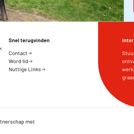
Snel terugvinden
Inte
k
Contact
Stuu
Word lid
ontv
Nuttige Links
werk
graa
tnerschap met