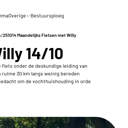
mma
Overige
Bestuursploeg
/
n
251014 Maandelijks Fietsen met Willy
lly 14/10
fiets onder de deskundige leiding van
een ruime 30 km langs weinig bereden
edacht om de vochthuishouding in orde