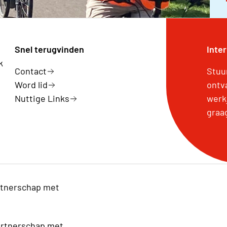
Snel terugvinden
Inte
k
Contact
Stuu
Word lid
ontv
Nuttige Links
werk
graa
tnerschap met