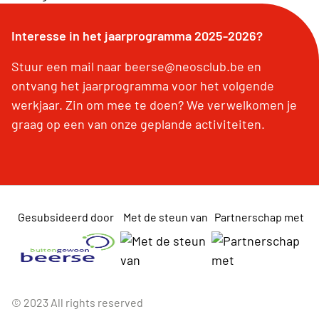
Interesse in het jaarprogramma 2025-2026?
Stuur een mail naar beerse@neosclub.be en
ontvang het jaarprogramma voor het volgende
werkjaar. Zin om mee te doen? We verwelkomen je
graag op een van onze geplande activiteiten.
Gesubsideerd door
Met de steun van
Partnerschap met
© 2023 All rights reserved