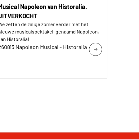
Musical Napoleon van Historalia.
UITVERKOCHT
We zetten de zalige zomer verder met het
nieuwe musicalspektakel, genaamd Napoleon,
van Historalia!
260813 Napoleon Musical - Historalia