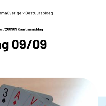
mma
Overige
Bestuursploeg
/
en
260909 Kaartnamiddag
g 09/09