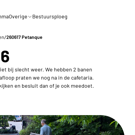
mma
Overige
Bestuursploeg
/
en
260617 Petanque
06
et bij slecht weer. We hebben 2 banen
afloop praten we nog na in de cafetaria.
jken en besluit dan of je ook meedoet.