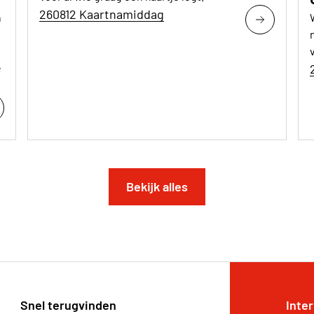
260812 Kaartnamiddag
n
e
Bekijk alles
Snel terugvinden
Inte