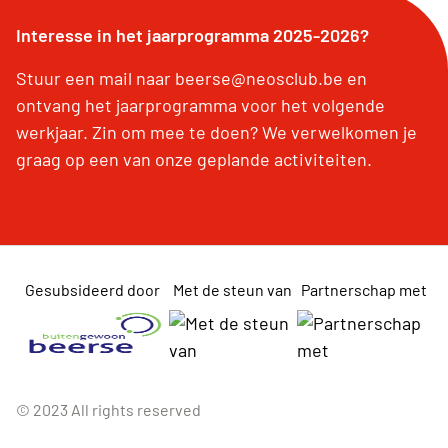
Interesse in het jaarprogramma 2025-2026?
Stuur een mail naar beerse@neosclub.be en
ontvang het jaarprogramma voor het volgende
werkjaar. Zin om mee te doen? We verwelkomen je
graag op een van onze geplande activiteiten.
Gesubsideerd door
Met de steun van
Partnerschap met
© 2023 All rights reserved