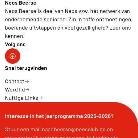
Neos Beerse
Neos Beerse is deel van Neos vzw, hét netwerk van
ondernemende senioren. Zin in toffe ontmoetingen,
boeiende uitstappen en veel gezelligheid? Leer ons
kennen!
Volg ons
Facebook
Snel terugvinden
Contact
Word lid
Nuttige Links
Interesse in het jaarprogramma 2025-2026?
Stuur een mail naar beerse@neosclub.be en
ontvang het jaarprogramma voor het volgende