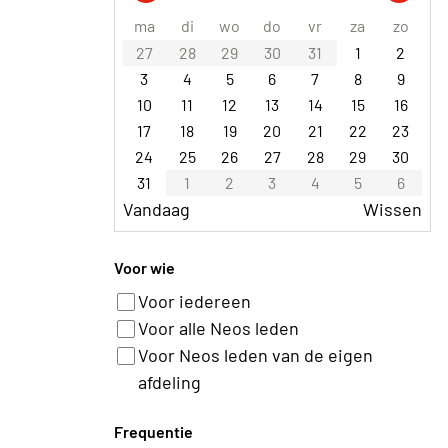
ma
di
wo
do
vr
za
zo
27
28
29
30
31
1
2
3
4
5
6
7
8
9
10
11
12
13
14
15
16
17
18
19
20
21
22
23
24
25
26
27
28
29
30
31
1
2
3
4
5
6
Vandaag
Wissen
Voor wie
Voor iedereen
Voor alle Neos leden
Voor Neos leden van de eigen
afdeling
Frequentie