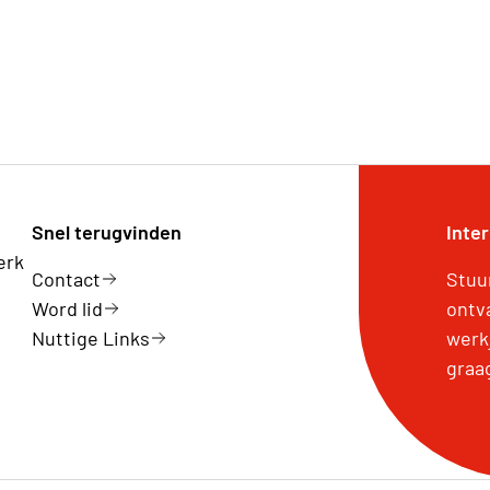
Snel terugvinden
Inte
erk
Contact
Stuu
Word lid
ontv
Nuttige Links
werk
graa