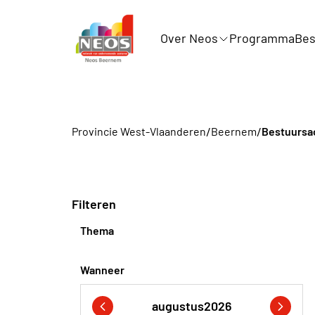
Over Neos
Programma
Bes
/
/
Provincie West-Vlaanderen
Beernem
Bestuursac
Filteren
Thema
Wanneer
augustus
2026