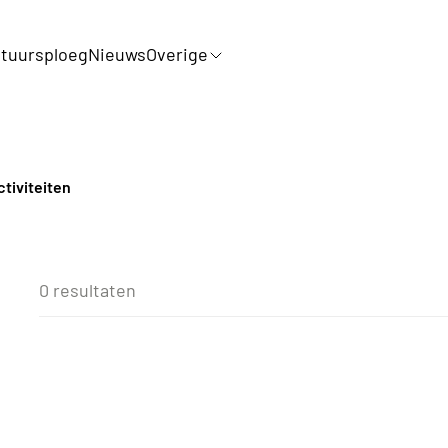
tuursploeg
Nieuws
Overige
tiviteiten
0 resultaten