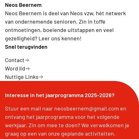
Neos Beernem
Neos Beernem is deel van Neos vzw, hét netwerk
van ondernemende senioren. Zin in toffe
ontmoetingen, boeiende uitstappen en veel
gezelligheid? Leer ons kennen!
Snel terugvinden
Contact
Word lid
Nuttige Links
Interesse in het jaarprogramma 2025-2026?
Stuur een mail naar neosbeernem@gmail.com en
ontvang het jaarprogramma voor het volgende
werkjaar. Zin om mee te doen? We verwelkomen je
graag op een van onze geplande activiteiten.