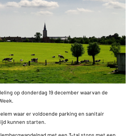
eling op donderdag 19 december waarvan de
 Week.
delem waar er voldoende parking en sanitair
ijd kunnen starten.
delembergwandelpad met een 3-tal stops met een