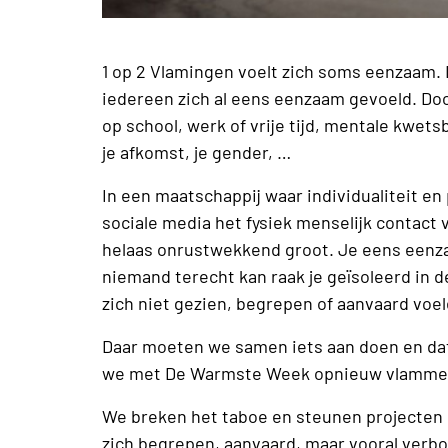
1 op 2 Vlamingen voelt zich soms eenzaam. Da
iedereen zich al eens eenzaam gevoeld. Do
op school, werk of vrije tijd, mentale kwet
je afkomst, je gender, …
In een maatschappij waar individualiteit en
sociale media het fysiek menselijk contact
helaas onrustwekkend groot. Je eens eenzaam
niemand terecht kan raak je geïsoleerd in 
zich niet gezien, begrepen of aanvaard voe
Daar moeten we samen iets aan doen en da
we met De Warmste Week opnieuw vlammen
We breken het taboe en steunen projecten 
zich begrepen, aanvaard, maar vooral verb