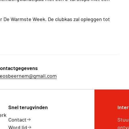
ar De Warmste Week. De clubkas zal opleggen tot
ontactgegevens
eosbeernem@gmail.com
Snel terugvinden
Inte
erk
Contact
Stuu
Word lid
ontv