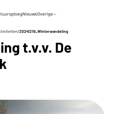
tuursploeg
Nieuws
Overige
/
ctiviteiten
20241219_Winterwandeling
ng t.v.v. De
k