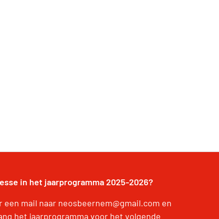
resse in het jaarprogramma 2025-2026?
r een mail naar neosbeernem@gmail.com en
ang het jaarprogramma voor het volgende