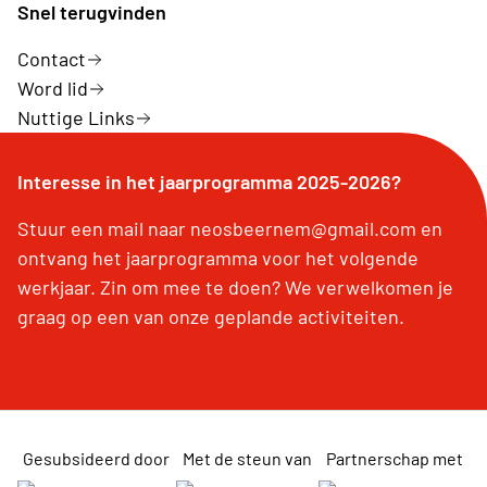
Snel terugvinden
Contact
Word lid
Nuttige Links
Interesse in het jaarprogramma 2025-2026?
Stuur een mail naar neosbeernem@gmail.com en
ontvang het jaarprogramma voor het volgende
werkjaar. Zin om mee te doen? We verwelkomen je
graag op een van onze geplande activiteiten.
Gesubsideerd door
Met de steun van
Partnerschap met