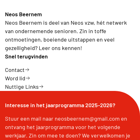
Neos Beernem
Neos Beernem is deel van Neos vzw, hét netwerk
van ondernemende senioren. Zin in toffe
ontmoetingen, boeiende uitstappen en veel
gezelligheid? Leer ons kennen!
Snel terugvinden
Contact
Word lid
Nuttige Links
Interesse in het jaarprogramma 2025-2026?
Stuur een mail naar neosbeernem@gmail.com en
ontvang het jaarprogramma voor het volgende
werkjaar. Zin om mee te doen? We verwelkomen je