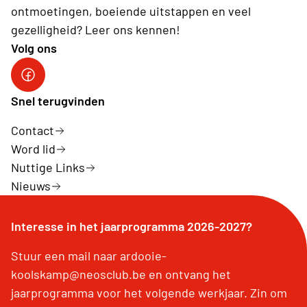
ontmoetingen, boeiende uitstappen en veel
gezelligheid? Leer ons kennen!
Volg ons
Neos Ardooie-Koolskamp
Snel terugvinden
Contact
Word lid
Nuttige Links
Nieuws
Interesse in het jaarprogramma 2026-2027?
Stuur een mail naar ardooie-
koolskamp@neosclub.be en ontvang het
jaarprogramma voor het volgende werkjaar. Zin om