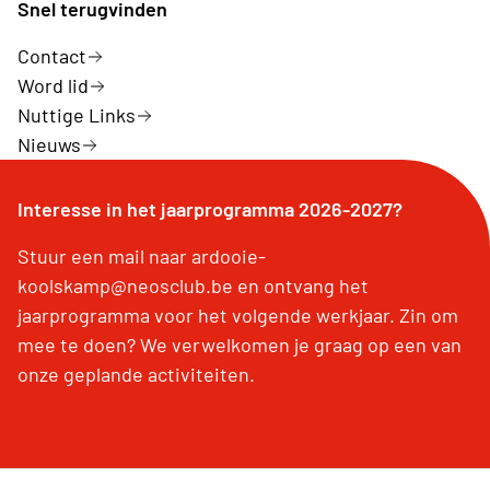
Snel terugvinden
Contact
Word lid
Nuttige Links
Nieuws
Interesse in het jaarprogramma 2026-2027?
Stuur een mail naar ardooie-
koolskamp@neosclub.be en ontvang het
jaarprogramma voor het volgende werkjaar. Zin om
mee te doen? We verwelkomen je graag op een van
onze geplande activiteiten.