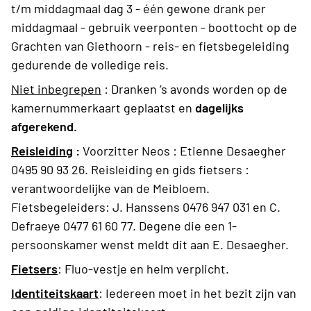
t/m middagmaal dag 3 - één gewone drank per
middagmaal - gebruik veerponten - boottocht op de
Grachten van Giethoorn - reis- en fietsbegeleiding
gedurende de volledige reis.
Niet inbegrepen
:
Dranken ’s avonds worden op de
kamernummerkaart geplaatst en
dagelijks
afgerekend.
Reisleiding
:
Voorzitter Neos : Etienne Desaegher
0495 90 93 26. Reisleiding en gids fietsers :
verantwoordelijke van de Meibloem.
Fietsbegeleiders: J. Hanssens 0476 947 031 en C.
Defraeye 0477 61 60 77. Degene die een 1-
persoonskamer wenst meldt dit aan E. Desaegher.
Fietsers
: Fluo-vestje en helm verplicht.
Identiteitskaart
:
Iedereen moet in het bezit zijn van