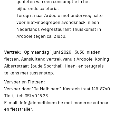
genieten van een consumptie in het
bijhorende cafetaria.
Terugrit naar Ardooie met onderweg halte
voor niet-inbegrepen avondsnack in een
Nederlands wegrestaurant Thuiskomst in
Ardooie tegen ca. 21u30.
Vertrek
:
Op maandag 1 juni 2026 : 5u30 Inladen
fietsen. Aansluitend vertrek vanuit Ardooie
Koning
Albertstraat (oude Sporthal). Heen- en terugreis
telkens met tussenstop.
Vervoer en Fietsen
:
Vervoer door “De Meibloem” Kasteelstraat 149 8740
Tielt, tel: 051 40 18 23
E-mail:
info@demeibloem.be
met moderne autocar
en fietstrailer.