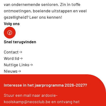
van ondernemende senioren. Zin in toffe
ontmoetingen, boeiende uitstappen en veel
gezelligheid? Leer ons kennen!
Volg ons
Neos Ardooie-Koolskamp
Snel terugvinden
Contact
Word lid
Nuttige Links
Nieuws
Interesse in het jaarprogramma 2026-2027?
Stuur een mail naar ardooie-
koolskamp@neosclub.be en ontvang het