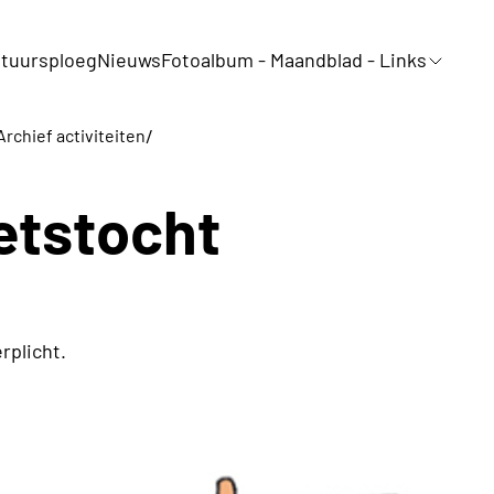
tuursploeg
Nieuws
Fotoalbum - Maandblad - Links
/
Archief activiteiten
ietstocht
rplicht.