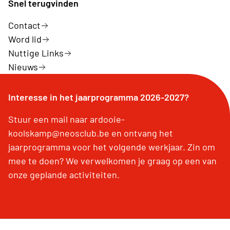
Snel terugvinden
Contact
Word lid
Nuttige Links
Nieuws
Interesse in het jaarprogramma 2026-2027?
Stuur een mail naar ardooie-
koolskamp@neosclub.be en ontvang het
jaarprogramma voor het volgende werkjaar. Zin om
mee te doen? We verwelkomen je graag op een van
onze geplande activiteiten.