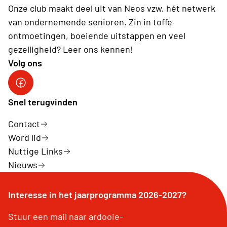
Onze club maakt deel uit van Neos vzw, hét netwerk
van ondernemende senioren. Zin in toffe
ontmoetingen, boeiende uitstappen en veel
gezelligheid? Leer ons kennen!
Volg ons
Neos Ardooie-Koolskamp
Snel terugvinden
Contact
Word lid
Nuttige Links
Nieuws
Interesse in het jaarprogramma 2026-2027?
Stuur een mail naar ardooie-