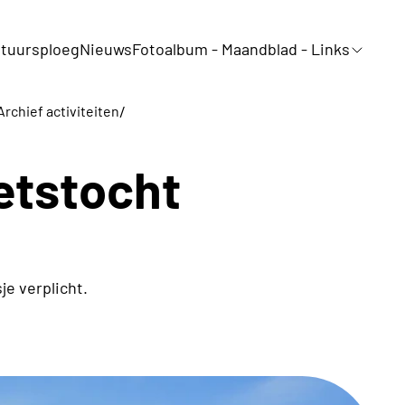
tuursploeg
Nieuws
Fotoalbum - Maandblad - Links
/
Archief activiteiten
ietstocht
je verplicht.