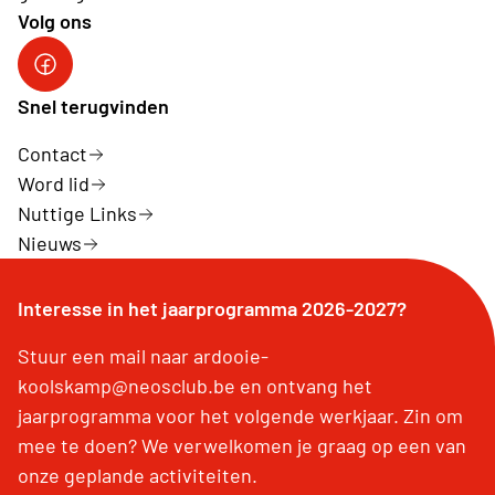
Volg ons
Neos Ardooie-Koolskamp
Snel terugvinden
Contact
Word lid
Nuttige Links
Nieuws
Interesse in het jaarprogramma 2026-2027?
Stuur een mail naar ardooie-
koolskamp@neosclub.be en ontvang het
jaarprogramma voor het volgende werkjaar. Zin om
mee te doen? We verwelkomen je graag op een van
onze geplande activiteiten.