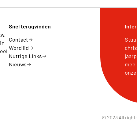
Snel terugvinden
Inte
zw,
Contact
Stuu
in
Word lid
chri
eel
Nuttige Links
jaar
Nieuws
mee 
onze
© 2023 All right