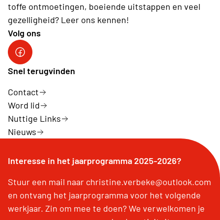
toffe ontmoetingen, boeiende uitstappen en veel
gezelligheid? Leer ons kennen!
Volg ons
Facebookpagina Neos De Panne - Adinkerke
Snel terugvinden
Contact
Word lid
Nuttige Links
Nieuws
Interesse in het jaarprogramma 2025-2026?
Stuur een mail naar christine.verbeke@outlook.com
en ontvang het jaarprogramma voor het volgende
werkjaar. Zin om mee te doen? We verwelkomen je