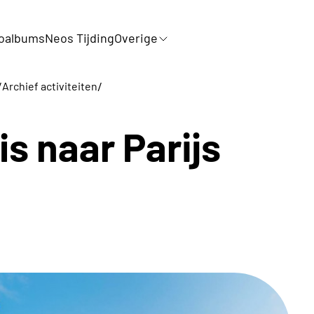
oalbums
Neos Tijding
Overige
/
/
Archief activiteiten
s naar Parijs