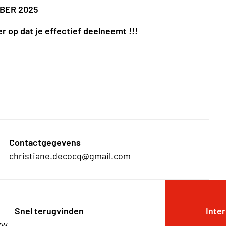
BER 2025
er op dat je effectief deelneemt !!!
Contactgegevens
christiane.decocq@gmail.com
Snel terugvinden
Inte
zw,