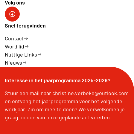
Volg ons
Facebookpagina Neos De Panne - Adinkerke
Snel terugvinden
Contact
Word lid
Nuttige Links
Nieuws
Interesse in het jaarprogramma 2025-2026?
Stuur een mail naar christine.verbeke@outlook.com
en ontvang het jaarprogramma voor het volgende
werkjaar. Zin om mee te doen? We verwelkomen je
graag op een van onze geplande activiteiten.