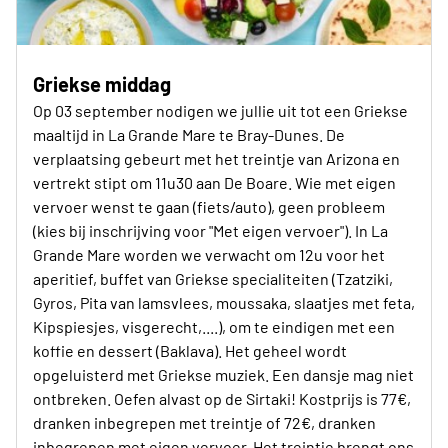
Griekse middag
Op 03 september nodigen we jullie uit tot een Griekse
maaltijd in La Grande Mare te Bray-Dunes. De
verplaatsing gebeurt met het treintje van Arizona en
vertrekt stipt om 11u30 aan De Boare. Wie met eigen
vervoer wenst te gaan (fiets/auto), geen probleem
(kies bij inschrijving voor "Met eigen vervoer"). In La
Grande Mare worden we verwacht om 12u voor het
aperitief, buffet van Griekse specialiteiten (Tzatziki,
Gyros, Pita van lamsvlees, moussaka, slaatjes met feta,
Kipspiesjes, visgerecht,....), om te eindigen met een
koffie en dessert (Baklava). Het geheel wordt
opgeluisterd met Griekse muziek. Een dansje mag niet
ontbreken. Oefen alvast op de Sirtaki! Kostprijs is 77€,
dranken inbegrepen met treintje of 72€, dranken
inbegrepen met eigen vervoer. Het treintje brengt ons