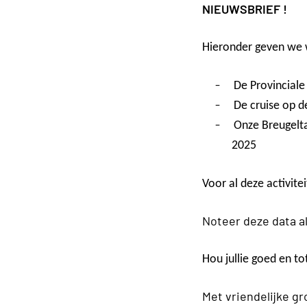
NIEUWSBRIEF !
Hieronder geven we w
-
De Provinciale
-
De cruise op d
-
Onze Breugelta
2025
Voor al deze activite
Noteer deze data al
Hou jullie goed en to
Met vriendelijke gr