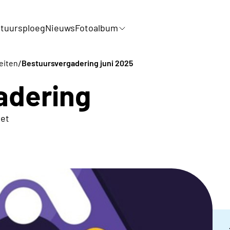
tuursploeg
Nieuws
Fotoalbum
/
eiten
Bestuursvergadering juni 2025
adering
met