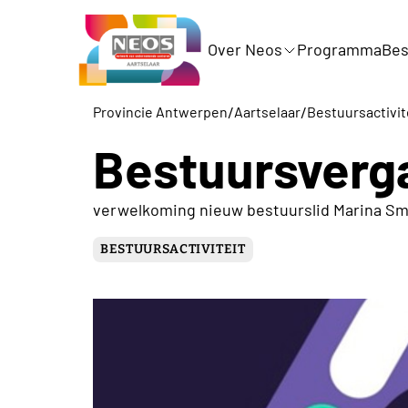
Over Neos
Programma
Bes
/
/
Provincie Antwerpen
Aartselaar
Bestuursactivit
Bestuursverg
verwelkoming nieuw bestuurslid Marina S
BESTUURSACTIVITEIT