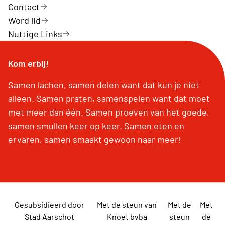
Contact
Word lid
Nuttige Links
Kom erbij!
Samen lachen, samen delen want dat kun je niet
alleen. Samen praten, samenspelen want dat moet
met meer dan één. Samen proeven van het goede,
samen smullen keer op keer. Samen eten en
ervaren, samen smaakt gewoon naar meer!
Gesubsidieerd door
Met de steun van
Met de
Met
Stad Aarschot
Knoet bvba
steun
de