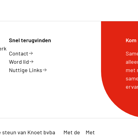
Snel terugvinden
Kom 
erk
Contact
Same
Word lid
alle
Nuttige Links
met 
same
erva
e steun van Knoet bvba
Met de
Met