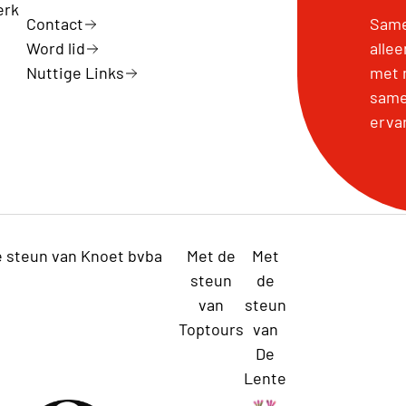
erk
Contact
Same
Word lid
alle
Nuttige Links
met 
same
erva
e steun van Knoet bvba
Met de
Met
steun
de
van
steun
Toptours
van
De
Lente