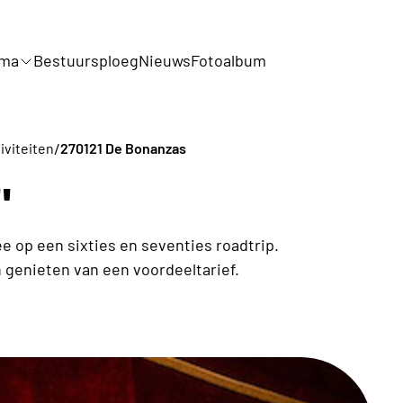
mma
Bestuursploeg
Nieuws
Fotoalbum
/
iviteiten
270121 De Bonanzas
"
 op een sixties en seventies roadtrip.
genieten van een voordeeltarief.