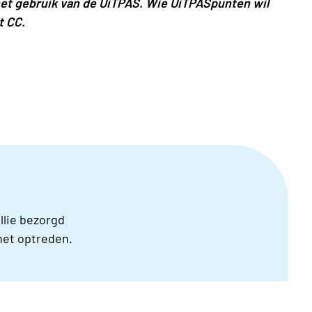
 het gebruik van de UiTPAS. Wie UiTPASpunten wil
t CC.
llie bezorgd
het optreden.