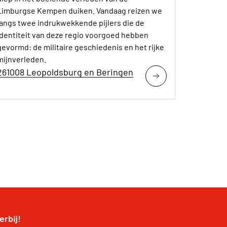
Limburgse Kempen duiken. Vandaag reizen we
langs twee indrukwekkende pijlers die de
identiteit van deze regio voorgoed hebben
gevormd: de militaire geschiedenis en het rijke
mijnverleden.
261008 Leopoldsburg en Beringen
erbij!