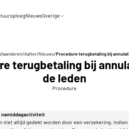
tuursploeg
Nieuws
Overige
/
/
/
-Vlaanderen
Aalter
Nieuws
Procedure terugbetaling bij annulat
e terugbetaling bij annul
de leden
Procedure
f namiddagactiviteit
 niet altijd gedekt worden door een verzekering. Indien 