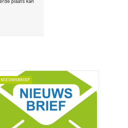
erde plaats kan
NIEUWSBRIEF