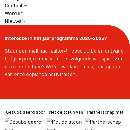
Contact
Word lid
Nieuws
Interesse in het jaarprogramma 2025-2026?
Stuur een mail naar aalter@neosclub.be en ontvang
het jaarprogramma voor het volgende werkjaar. Zin
om mee te doen? We verwelkomen je graag op een
van onze geplande activiteiten.
Gesubsideerd door
Met de steun van
Partnerschap met