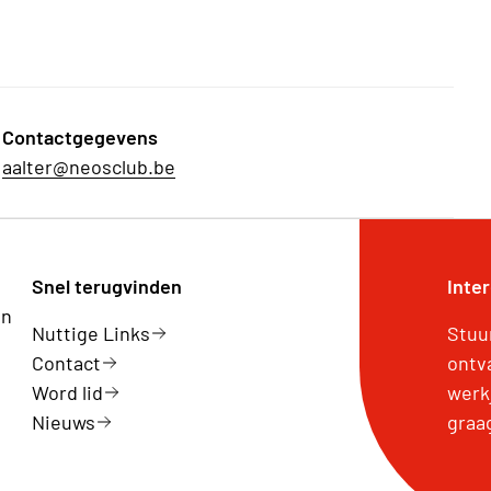
Contactgegevens
aalter@neosclub.be
Snel terugvinden
Inte
an
Nuttige Links
Stuu
Contact
ontv
Word lid
werk
Nieuws
graa