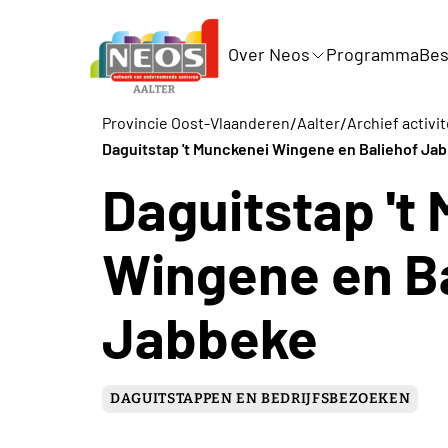
Over Neos
Programma
Bes
/
/
Provincie Oost-Vlaanderen
Aalter
Archief activi
Daguitstap 't Munckenei Wingene en Baliehof Ja
Daguitstap 't
Wingene en B
Jabbeke
DAGUITSTAPPEN EN BEDRIJFSBEZOEKEN