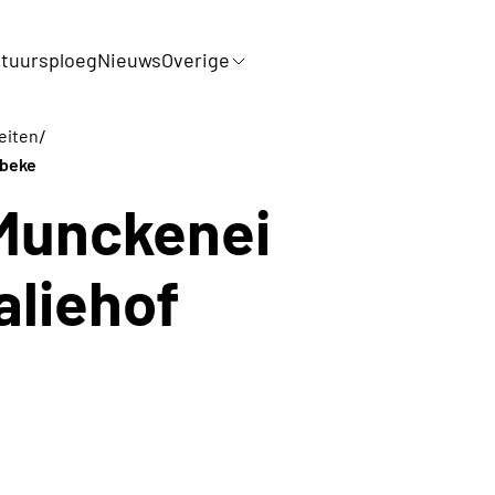
tuursploeg
Nieuws
Overige
/
teiten
bbeke
 Munckenei
aliehof