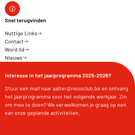
Link naar Neos Aalter Facebook
Snel terugvinden
Nuttige Links
Contact
Word lid
Nieuws
Interesse in het jaarprogramma 2025-2026?
Stuur een mail naar aalter@neosclub.be en ontvang
het jaarprogramma voor het volgende werkjaar. Zin
om mee te doen? We verwelkomen je graag op een
van onze geplande activiteiten.